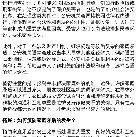
进行调查处理，并可能采取相应的强制措施，例如行政拘留或
刑事拘留。这不仅是为了保护受害者，也是为了维护社会治安
秩序。在处理这类案件时，公安机关会严格按照法律程序进
行，确保程序的合法性和判决的公正性。证据收集、证人证言
等都将成为重要的考量因素。受害人也可以向法院提起民事诉
讼，要求赔偿损失。
此外，对于一些涉及财产纠纷、继承问题等较为复杂的家庭矛
盾，公安机关通常会建议当事人寻求其他途径解决，例如通过
民事调解、仲裁或诉讼等方式。公安机关会提供相关的法律咨
询和引导，帮助当事人了解相关的法律法规和程序，选择合适
的解决途径。
值得注意的是，报警并非解决家庭纠纷的唯一途径。许多家庭
矛盾可以通过家人、朋友或社区组织的调解来解决。在寻求外
部帮助之前，家庭成员应该尝试通过沟通和理解来解决问题。
积极的沟通和互相尊重是维护良好家庭关系的关键。只有在其
他途径都无效的情况下，才考虑报警寻求警方的帮助。
拓展：如何预防家庭矛盾的发生？
预防家庭矛盾的发生比事后处理更为重要。良好的沟通和互相